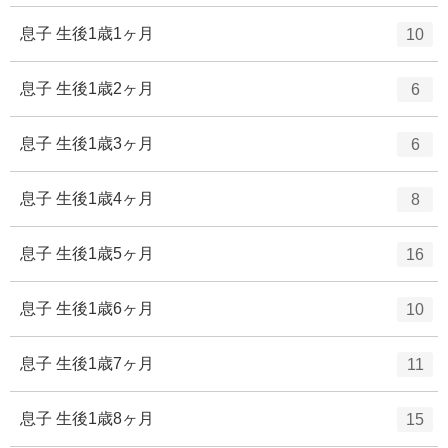
ン
ー
ト
エ
件
息子 生後1歳1ヶ月
10
数
リ
ン
ー
ト
エ
件
息子 生後1歳2ヶ月
6
数
リ
ン
ー
ト
エ
件
息子 生後1歳3ヶ月
6
数
リ
ン
ー
ト
エ
件
息子 生後1歳4ヶ月
8
数
リ
ン
ー
ト
エ
件
息子 生後1歳5ヶ月
16
数
リ
ン
ー
ト
エ
件
息子 生後1歳6ヶ月
10
数
リ
ン
ー
ト
エ
件
息子 生後1歳7ヶ月
11
数
リ
ン
ー
ト
エ
件
息子 生後1歳8ヶ月
15
数
リ
ン