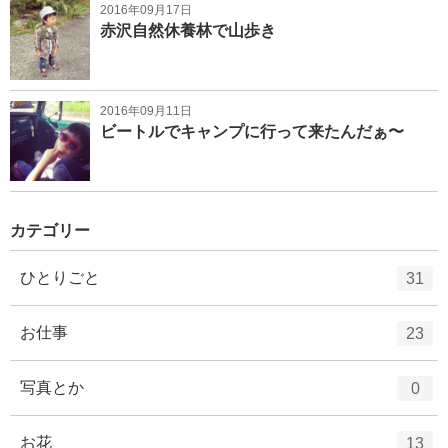
2016年09月17日
赤沢自然休養林で山歩き
2016年09月11日
ビートルでキャンプに行って来たんだぁ〜
カテゴリー
エ
件
ひとりごと
31
ン
ト
エ
件
お仕事
23
リ
ン
ー
ト
エ
件
写真とか
0
数
リ
ン
ー
ト
エ
件
お花
13