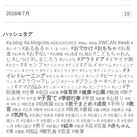
リ
ン
ー
ト
エ
件
2016年7月
19
数
リ
ン
ー
ト
数
ハッシュタグ
リ
#a-blog
#a-blogcms
ー
#WCAN
#web
#IDEASOURCE
#Mac
#php
#
#あるある
#おでかけ
#おもちゃ
#お友
あいさつ
#いいまつがい
数
達
#お手伝い
#こどもちゃれん
#お弁当
#お掃除
#お洗濯
#お風呂
じ
#しつけ
#しまじろう
#アウトドア
#イヤイヤ期
#ひらがな
#キャンプ
#グルメ
#カラー
#クリスマス
#グッズ
#ゲーム
#コミュニケ
#ト
ーション
#コーヒー
#サイト
#ストライダー
#テレビ
#ディレクション
イレトレーニング
#ビートル
#ネイル
#ハートランド
#バッグ
#フェ
#フラワーアレンジ
#プランター
#ベネッセ
リシモ
#ブーケ
#マ
#ママの悩み
#予
ップ
#ラッキー
#リトミック
#レカンフワラー
#レゴ
防接種
#仕事
#会話
#保育所
#健康
#公園
#勉強
#卵ア
#体重
#子育て
レルギー
#季節行事
#学習
#山登り
#子育
#家事
#年
#幼稚園
#息子まとめ
#成長
#手作り
#教
中
#年少
#幼児食
#広告
育
#映画
#書籍
#散歩
#文具
#新年
#日本の正月
#服
#検診
#歯磨き
#歯
#気持ち
科
#水遊び
#沐浴
#漫画
#生後11ヶ月
#生後1ヶ月
#生後2ヶ月
#生
後3ヶ月
#生後4ヶ月
#生後5ヶ月
#生後6ヶ月
#生後7ヶ月
#生後8ヶ月
#生後9
#男子
#絵本
#花
#言葉
#赤ちゃん
ヶ月
#男の遊び
#砂遊び
#美容
#車
#雑誌
#離乳食
#音楽
#食事
#運動