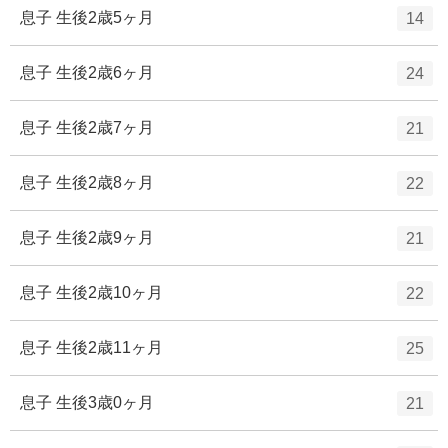
ー
ト
エ
件
息子 生後2歳5ヶ月
14
数
リ
ン
ー
ト
エ
件
息子 生後2歳6ヶ月
24
数
リ
ン
ー
ト
エ
件
息子 生後2歳7ヶ月
21
数
リ
ン
ー
ト
エ
件
息子 生後2歳8ヶ月
22
数
リ
ン
ー
ト
エ
件
息子 生後2歳9ヶ月
21
数
リ
ン
ー
ト
エ
件
息子 生後2歳10ヶ月
22
数
リ
ン
ー
ト
エ
件
息子 生後2歳11ヶ月
25
数
リ
ン
ー
ト
エ
件
息子 生後3歳0ヶ月
21
数
リ
ン
ー