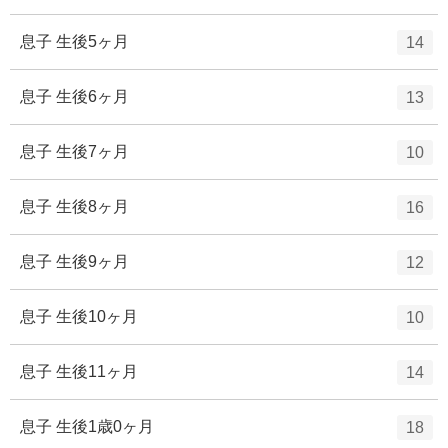
リ
ン
ー
ト
エ
件
息子 生後5ヶ月
14
数
リ
ン
ー
ト
エ
件
息子 生後6ヶ月
13
数
リ
ン
ー
ト
エ
件
息子 生後7ヶ月
10
数
リ
ン
ー
ト
エ
件
息子 生後8ヶ月
16
数
リ
ン
ー
ト
エ
件
息子 生後9ヶ月
12
数
リ
ン
ー
ト
エ
件
息子 生後10ヶ月
10
数
リ
ン
ー
ト
エ
件
息子 生後11ヶ月
14
数
リ
ン
ー
ト
エ
件
息子 生後1歳0ヶ月
18
数
リ