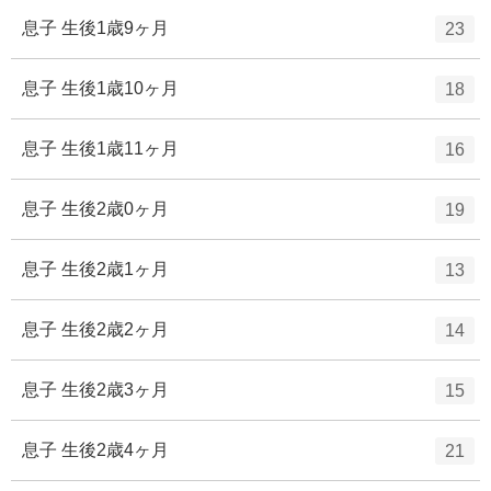
ー
ト
エ
件
息子 生後1歳9ヶ月
23
数
リ
ン
ー
ト
エ
件
息子 生後1歳10ヶ月
18
数
リ
ン
ー
ト
エ
件
息子 生後1歳11ヶ月
16
数
リ
ン
ー
ト
エ
件
息子 生後2歳0ヶ月
19
数
リ
ン
ー
ト
エ
件
息子 生後2歳1ヶ月
13
数
リ
ン
ー
ト
エ
件
息子 生後2歳2ヶ月
14
数
リ
ン
ー
ト
エ
件
息子 生後2歳3ヶ月
15
数
リ
ン
ー
ト
エ
件
息子 生後2歳4ヶ月
21
数
リ
ン