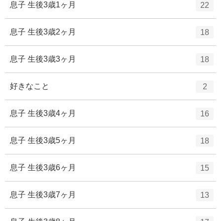
ト
エ
件
息子 生後3歳1ヶ月
22
数
リ
ン
ー
ト
エ
件
息子 生後3歳2ヶ月
18
数
リ
ン
ー
ト
エ
件
息子 生後3歳3ヶ月
18
数
リ
ン
ー
ト
エ
件
好きなこと
2
数
リ
ン
ー
ト
エ
件
息子 生後3歳4ヶ月
16
数
リ
ン
ー
ト
エ
件
息子 生後3歳5ヶ月
18
数
リ
ン
ー
ト
エ
件
息子 生後3歳6ヶ月
15
数
リ
ン
ー
ト
エ
件
息子 生後3歳7ヶ月
13
数
リ
ン
ー
ト