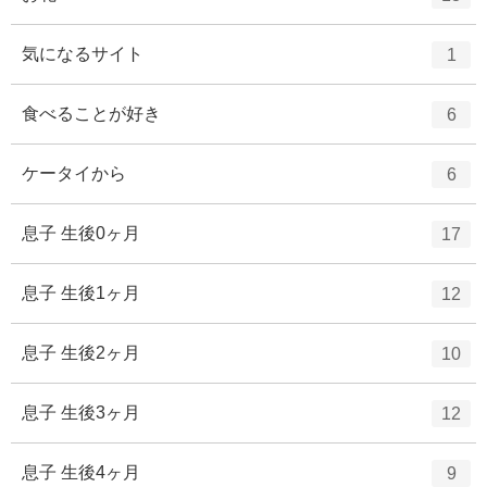
数
リ
ン
ー
ト
エ
件
気になるサイト
1
数
リ
ン
ー
ト
エ
件
食べることが好き
6
数
リ
ン
ー
ト
エ
件
ケータイから
6
数
リ
ン
ー
ト
エ
件
息子 生後0ヶ月
17
数
リ
ン
ー
ト
エ
件
息子 生後1ヶ月
12
数
リ
ン
ー
ト
エ
件
息子 生後2ヶ月
10
数
リ
ン
ー
ト
エ
件
息子 生後3ヶ月
12
数
リ
ン
ー
ト
エ
件
息子 生後4ヶ月
9
数