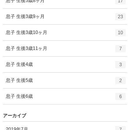
エ
件
息子 生後3歳8ヶ月
17
数
リ
ン
ー
ト
エ
件
息子 生後3歳9ヶ月
23
数
リ
ン
ー
ト
エ
件
息子 生後3歳10ヶ月
10
数
リ
ン
ー
ト
エ
件
息子 生後3歳11ヶ月
7
数
リ
ン
ー
ト
エ
件
息子 生後4歳
3
数
リ
ン
ー
ト
エ
件
息子 生後5歳
2
数
リ
ン
ー
ト
エ
件
息子 生後6歳
6
数
リ
ン
ー
ト
数
アーカイブ
リ
ー
エ
件
2019年7月
7