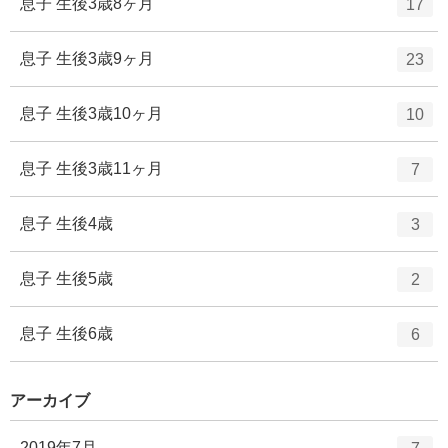
エ
件
息子 生後3歳8ヶ月
17
数
リ
ン
ー
ト
エ
件
息子 生後3歳9ヶ月
23
数
リ
ン
ー
ト
エ
件
息子 生後3歳10ヶ月
10
数
リ
ン
ー
ト
エ
件
息子 生後3歳11ヶ月
7
数
リ
ン
ー
ト
エ
件
息子 生後4歳
3
数
リ
ン
ー
ト
エ
件
息子 生後5歳
2
数
リ
ン
ー
ト
エ
件
息子 生後6歳
6
数
リ
ン
ー
ト
数
アーカイブ
リ
ー
エ
件
2019年7月