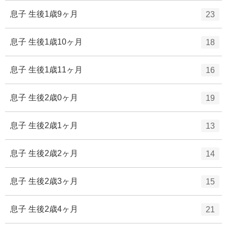
ー
ト
エ
件
息子 生後1歳9ヶ月
23
数
リ
ン
ー
ト
エ
件
息子 生後1歳10ヶ月
18
数
リ
ン
ー
ト
エ
件
息子 生後1歳11ヶ月
16
数
リ
ン
ー
ト
エ
件
息子 生後2歳0ヶ月
19
数
リ
ン
ー
ト
エ
件
息子 生後2歳1ヶ月
13
数
リ
ン
ー
ト
エ
件
息子 生後2歳2ヶ月
14
数
リ
ン
ー
ト
エ
件
息子 生後2歳3ヶ月
15
数
リ
ン
ー
ト
エ
件
息子 生後2歳4ヶ月
21
数
リ
ン