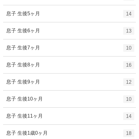
リ
ン
ー
ト
エ
件
息子 生後5ヶ月
14
数
リ
ン
ー
ト
エ
件
息子 生後6ヶ月
13
数
リ
ン
ー
ト
エ
件
息子 生後7ヶ月
10
数
リ
ン
ー
ト
エ
件
息子 生後8ヶ月
16
数
リ
ン
ー
ト
エ
件
息子 生後9ヶ月
12
数
リ
ン
ー
ト
エ
件
息子 生後10ヶ月
10
数
リ
ン
ー
ト
エ
件
息子 生後11ヶ月
14
数
リ
ン
ー
ト
エ
件
息子 生後1歳0ヶ月
18
数
リ