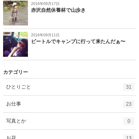
2016年09月17日
赤沢自然休養林で山歩き
2016年09月11日
ビートルでキャンプに行って来たんだぁ〜
カテゴリー
エ
件
ひとりごと
31
ン
ト
エ
件
お仕事
23
リ
ン
ー
ト
エ
件
写真とか
0
数
リ
ン
ー
ト
エ
件
お花
13