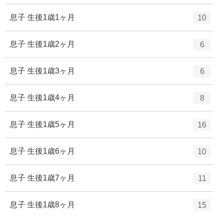
ン
ー
ト
エ
件
息子 生後1歳1ヶ月
10
数
リ
ン
ー
ト
エ
件
息子 生後1歳2ヶ月
6
数
リ
ン
ー
ト
エ
件
息子 生後1歳3ヶ月
6
数
リ
ン
ー
ト
エ
件
息子 生後1歳4ヶ月
8
数
リ
ン
ー
ト
エ
件
息子 生後1歳5ヶ月
16
数
リ
ン
ー
ト
エ
件
息子 生後1歳6ヶ月
10
数
リ
ン
ー
ト
エ
件
息子 生後1歳7ヶ月
11
数
リ
ン
ー
ト
エ
件
息子 生後1歳8ヶ月
15
数
リ
ン