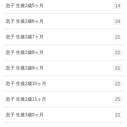
ー
ト
エ
件
息子 生後2歳5ヶ月
14
数
リ
ン
ー
ト
エ
件
息子 生後2歳6ヶ月
24
数
リ
ン
ー
ト
エ
件
息子 生後2歳7ヶ月
21
数
リ
ン
ー
ト
エ
件
息子 生後2歳8ヶ月
22
数
リ
ン
ー
ト
エ
件
息子 生後2歳9ヶ月
21
数
リ
ン
ー
ト
エ
件
息子 生後2歳10ヶ月
22
数
リ
ン
ー
ト
エ
件
息子 生後2歳11ヶ月
25
数
リ
ン
ー
ト
エ
件
息子 生後3歳0ヶ月
21
数
リ
ン
ー