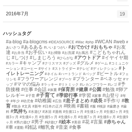
数
リ
ン
ー
ト
エ
件
2016年7月
19
数
リ
ン
ー
ト
数
ハッシュタグ
リ
#a-blog
#a-blogcms
ー
#WCAN
#web
#IDEASOURCE
#Mac
#php
#
#あるある
#おでかけ
#おもちゃ
#お友
あいさつ
#いいまつがい
数
達
#お手伝い
#こどもちゃれん
#お弁当
#お掃除
#お洗濯
#お風呂
じ
#しつけ
#しまじろう
#アウトドア
#イヤイヤ期
#ひらがな
#キャンプ
#グルメ
#カラー
#クリスマス
#グッズ
#ゲーム
#コミュニケ
#ト
ーション
#コーヒー
#サイト
#ストライダー
#テレビ
#ディレクション
イレトレーニング
#ビートル
#ネイル
#ハートランド
#バッグ
#フェ
#フラワーアレンジ
#プランター
#ベネッセ
リシモ
#ブーケ
#マ
#ママの悩み
#予
ップ
#ラッキー
#リトミック
#レカンフワラー
#レゴ
防接種
#仕事
#会話
#保育所
#健康
#公園
#勉強
#卵ア
#体重
#子育て
レルギー
#季節行事
#学習
#山登り
#子育
#家事
#年
#幼稚園
#息子まとめ
#成長
#手作り
#教
中
#年少
#幼児食
#広告
育
#映画
#書籍
#散歩
#文具
#新年
#日本の正月
#服
#検診
#歯磨き
#歯
#気持ち
科
#水遊び
#沐浴
#漫画
#生後11ヶ月
#生後1ヶ月
#生後2ヶ月
#生
後3ヶ月
#生後4ヶ月
#生後5ヶ月
#生後6ヶ月
#生後7ヶ月
#生後8ヶ月
#生後9
#男子
#絵本
#花
#言葉
#赤ちゃん
ヶ月
#男の遊び
#砂遊び
#美容
#車
#雑誌
#離乳食
#音楽
#食事
#運動