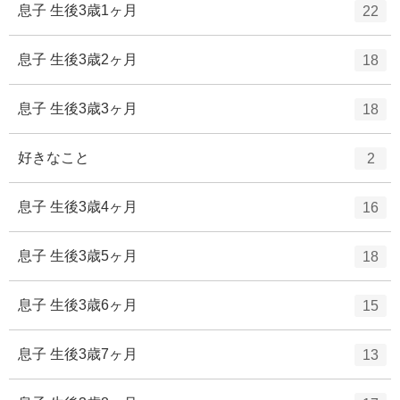
ト
エ
件
息子 生後3歳1ヶ月
22
数
リ
ン
ー
ト
エ
件
息子 生後3歳2ヶ月
18
数
リ
ン
ー
ト
エ
件
息子 生後3歳3ヶ月
18
数
リ
ン
ー
ト
エ
件
好きなこと
2
数
リ
ン
ー
ト
エ
件
息子 生後3歳4ヶ月
16
数
リ
ン
ー
ト
エ
件
息子 生後3歳5ヶ月
18
数
リ
ン
ー
ト
エ
件
息子 生後3歳6ヶ月
15
数
リ
ン
ー
ト
エ
件
息子 生後3歳7ヶ月
13
数
リ
ン
ー
ト