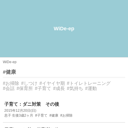
WiDe-ep
WiDe-ep
#健康
#お掃除
#しつけ
#イヤイヤ期
#トイレトレーニング
#会話
#保育所
#子育て
#成長
#気持ち
#運動
子育て：ダニ対策 その後
2015年12月20日(日)
息子 生後3歳2ヶ月
#子育て
#健康
#お掃除