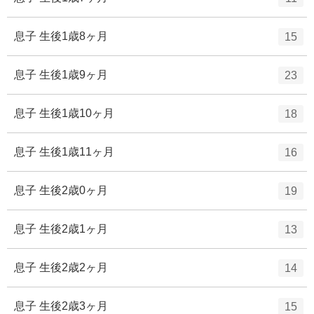
数
リ
ン
ー
ト
エ
件
息子 生後1歳8ヶ月
15
数
リ
ン
ー
ト
エ
件
息子 生後1歳9ヶ月
23
数
リ
ン
ー
ト
エ
件
息子 生後1歳10ヶ月
18
数
リ
ン
ー
ト
エ
件
息子 生後1歳11ヶ月
16
数
リ
ン
ー
ト
エ
件
息子 生後2歳0ヶ月
19
数
リ
ン
ー
ト
エ
件
息子 生後2歳1ヶ月
13
数
リ
ン
ー
ト
エ
件
息子 生後2歳2ヶ月
14
数
リ
ン
ー
ト
エ
件
息子 生後2歳3ヶ月
15
数