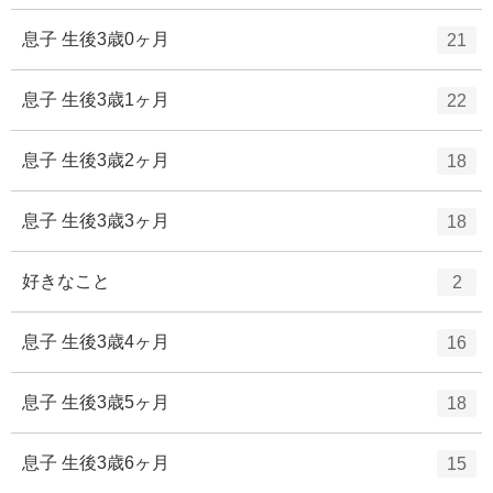
ン
ー
ト
エ
件
息子 生後3歳0ヶ月
21
数
リ
ン
ー
ト
エ
件
息子 生後3歳1ヶ月
22
数
リ
ン
ー
ト
エ
件
息子 生後3歳2ヶ月
18
数
リ
ン
ー
ト
エ
件
息子 生後3歳3ヶ月
18
数
リ
ン
ー
ト
エ
件
好きなこと
2
数
リ
ン
ー
ト
エ
件
息子 生後3歳4ヶ月
16
数
リ
ン
ー
ト
エ
件
息子 生後3歳5ヶ月
18
数
リ
ン
ー
ト
エ
件
息子 生後3歳6ヶ月
15
数
リ
ン