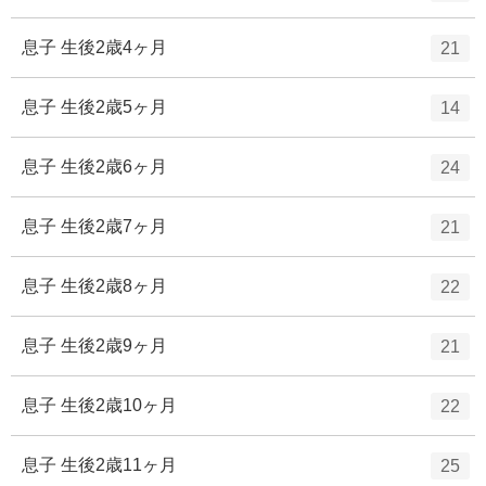
リ
ン
ー
ト
エ
件
息子 生後2歳4ヶ月
21
数
リ
ン
ー
ト
エ
件
息子 生後2歳5ヶ月
14
数
リ
ン
ー
ト
エ
件
息子 生後2歳6ヶ月
24
数
リ
ン
ー
ト
エ
件
息子 生後2歳7ヶ月
21
数
リ
ン
ー
ト
エ
件
息子 生後2歳8ヶ月
22
数
リ
ン
ー
ト
エ
件
息子 生後2歳9ヶ月
21
数
リ
ン
ー
ト
エ
件
息子 生後2歳10ヶ月
22
数
リ
ン
ー
ト
エ
件
息子 生後2歳11ヶ月
25
数
リ