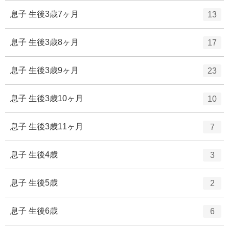
ー
ト
エ
件
息子 生後3歳7ヶ月
13
数
リ
ン
ー
ト
エ
件
息子 生後3歳8ヶ月
17
数
リ
ン
ー
ト
エ
件
息子 生後3歳9ヶ月
23
数
リ
ン
ー
ト
エ
件
息子 生後3歳10ヶ月
10
数
リ
ン
ー
ト
エ
件
息子 生後3歳11ヶ月
7
数
リ
ン
ー
ト
エ
件
息子 生後4歳
3
数
リ
ン
ー
ト
エ
件
息子 生後5歳
2
数
リ
ン
ー
ト
エ
件
息子 生後6歳
6
数
リ
ン