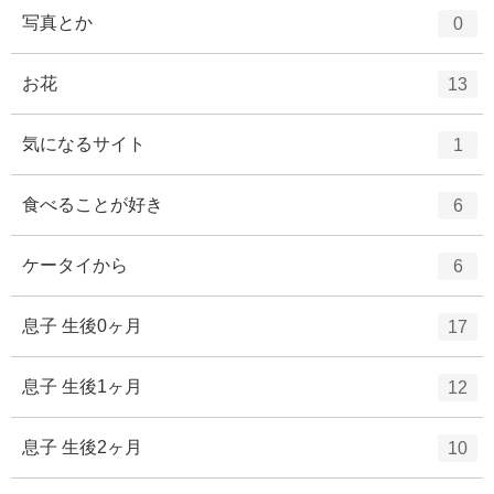
ー
ト
エ
件
写真とか
0
数
リ
ン
ー
ト
エ
件
お花
13
数
リ
ン
ー
ト
エ
件
気になるサイト
1
数
リ
ン
ー
ト
エ
件
食べることが好き
6
数
リ
ン
ー
ト
エ
件
ケータイから
6
数
リ
ン
ー
ト
エ
件
息子 生後0ヶ月
17
数
リ
ン
ー
ト
エ
件
息子 生後1ヶ月
12
数
リ
ン
ー
ト
エ
件
息子 生後2ヶ月
10
数
リ
ン
ー