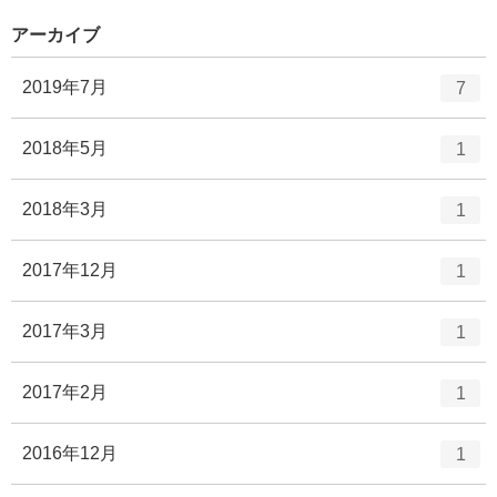
ー
ト
数
アーカイブ
リ
ー
エ
件
2019年7月
7
数
ン
ト
エ
件
2018年5月
1
リ
ン
ー
ト
エ
件
2018年3月
1
数
リ
ン
ー
ト
エ
件
2017年12月
1
数
リ
ン
ー
ト
エ
件
2017年3月
1
数
リ
ン
ー
ト
エ
件
2017年2月
1
数
リ
ン
ー
ト
エ
件
2016年12月
1
数
リ
ン