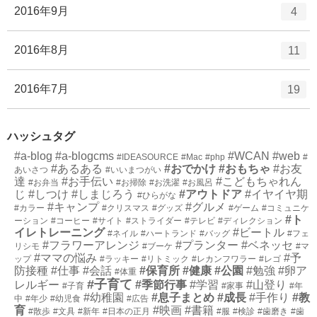
ー
ト
エ
件
2016年9月
4
数
リ
ン
ー
ト
エ
件
2016年8月
11
数
リ
ン
ー
ト
エ
件
2016年7月
19
数
リ
ン
ー
ト
数
ハッシュタグ
リ
#a-blog
#a-blogcms
ー
#WCAN
#web
#IDEASOURCE
#Mac
#php
#
#あるある
#おでかけ
#おもちゃ
#お友
あいさつ
#いいまつがい
数
達
#お手伝い
#こどもちゃれん
#お弁当
#お掃除
#お洗濯
#お風呂
じ
#しつけ
#しまじろう
#アウトドア
#イヤイヤ期
#ひらがな
#キャンプ
#グルメ
#カラー
#クリスマス
#グッズ
#ゲーム
#コミュニケ
#ト
ーション
#コーヒー
#サイト
#ストライダー
#テレビ
#ディレクション
イレトレーニング
#ビートル
#ネイル
#ハートランド
#バッグ
#フェ
#フラワーアレンジ
#プランター
#ベネッセ
リシモ
#ブーケ
#マ
#ママの悩み
#予
ップ
#ラッキー
#リトミック
#レカンフワラー
#レゴ
防接種
#仕事
#会話
#保育所
#健康
#公園
#勉強
#卵ア
#体重
#子育て
レルギー
#季節行事
#学習
#山登り
#子育
#家事
#年
#幼稚園
#息子まとめ
#成長
#手作り
#教
中
#年少
#幼児食
#広告
育
#映画
#書籍
#散歩
#文具
#新年
#日本の正月
#服
#検診
#歯磨き
#歯