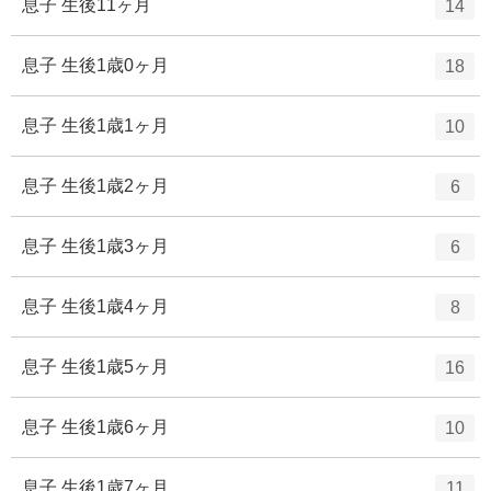
エ
件
息子 生後11ヶ月
14
数
リ
ン
ー
ト
エ
件
息子 生後1歳0ヶ月
18
数
リ
ン
ー
ト
エ
件
息子 生後1歳1ヶ月
10
数
リ
ン
ー
ト
エ
件
息子 生後1歳2ヶ月
6
数
リ
ン
ー
ト
エ
件
息子 生後1歳3ヶ月
6
数
リ
ン
ー
ト
エ
件
息子 生後1歳4ヶ月
8
数
リ
ン
ー
ト
エ
件
息子 生後1歳5ヶ月
16
数
リ
ン
ー
ト
エ
件
息子 生後1歳6ヶ月
10
数
リ
ン
ー
ト
エ
件
息子 生後1歳7ヶ月
11