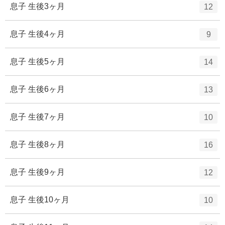
ト
エ
件
息子 生後3ヶ月
12
数
リ
ン
ー
ト
エ
件
息子 生後4ヶ月
9
数
リ
ン
ー
ト
エ
件
息子 生後5ヶ月
14
数
リ
ン
ー
ト
エ
件
息子 生後6ヶ月
13
数
リ
ン
ー
ト
エ
件
息子 生後7ヶ月
10
数
リ
ン
ー
ト
エ
件
息子 生後8ヶ月
16
数
リ
ン
ー
ト
エ
件
息子 生後9ヶ月
12
数
リ
ン
ー
ト
エ
件
息子 生後10ヶ月
10
数
リ
ン
ー
ト