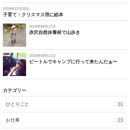
2016年12月20日
子育て：クリスマス用に絵本
2016年09月17日
赤沢自然休養林で山歩き
2016年09月11日
ビートルでキャンプに行って来たんだぁ〜
カテゴリー
エ
件
ひとりごと
31
ン
ト
エ
件
お仕事
23
リ
ン